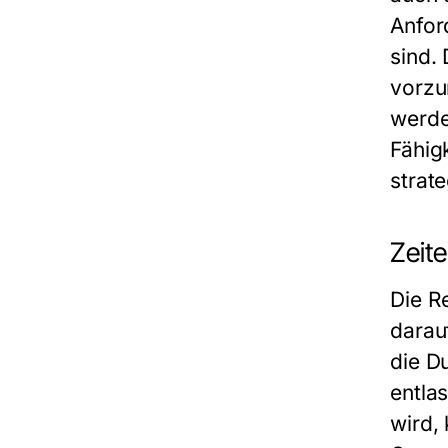
Anfor
sind.
vorzu
werde
Fähig
strate
Zeite
Die R
darau
die D
entla
wird,