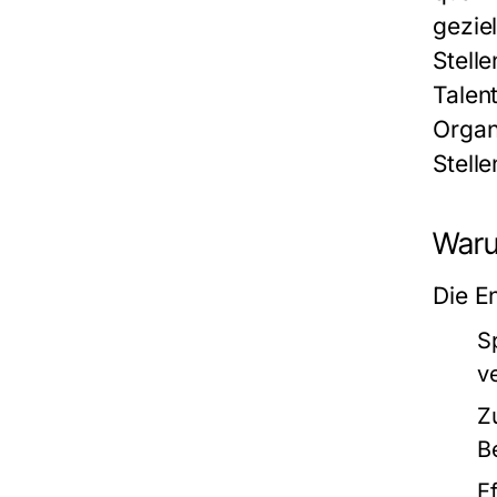
gezie
Stell
Talen
Organ
Stell
Waru
Die E
S
v
Z
B
Ef