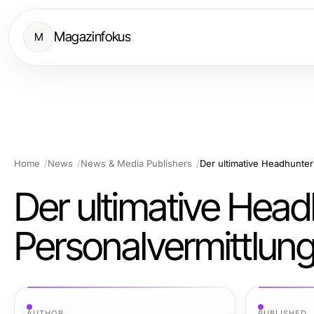
Magazinfokus
M
Home
News
News & Media Publishers
Der ultimative Headhunter 
Der ultimative Headh
Personalvermittlun
AUTHOR
PUBLISHED