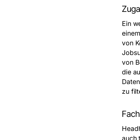
Zuga
Ein w
einem
von K
Jobsu
von B
die a
Daten
zu fil
Fachl
Headh
auch 