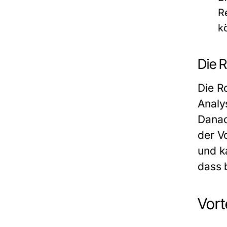
R
k
Die 
Die R
Analy
Danac
der V
und k
dass 
Vort