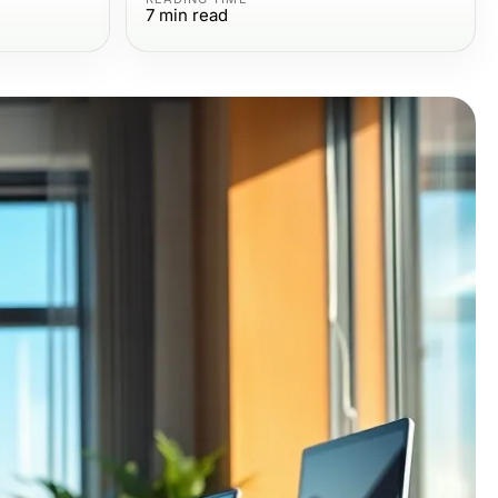
7
min read