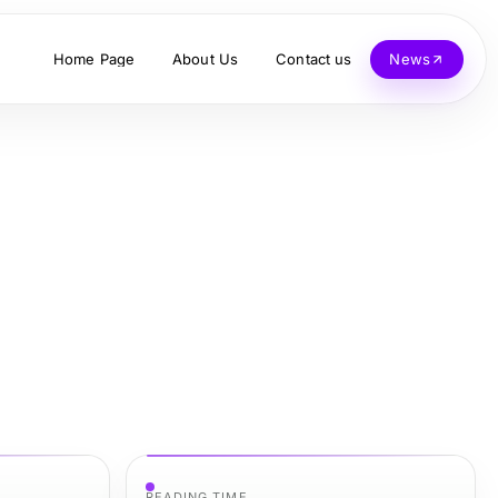
Home Page
About Us
Contact us
News
READING TIME