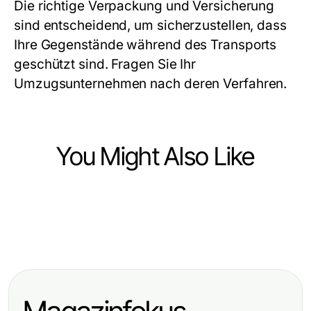
Die richtige Verpackung und Versicherung
sind entscheidend, um sicherzustellen, dass
Ihre Gegenstände während des Transports
geschützt sind. Fragen Sie Ihr
Umzugsunternehmen nach deren Verfahren.
You Might Also Like
Business and Consumer Services
Business and Consumer Services
Die 5 Säulen einer erfolgreichen
Business and Consumer Services
Wie man die beste Büroreinigung
Catering Zürich Strategie
Hinter den Kulissen der Oktoberfest
Gelsenkirchen Schritt für Schritt
Tour: So funktioniert es wirklich
einrichtet