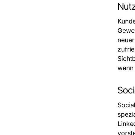
Nutz
Kunde
Gewe
neuer
zufri
Sicht
wenn 
Soci
Socia
spezi
Linke
vorst