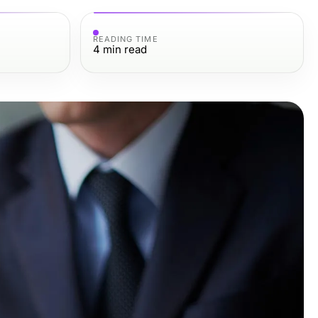
READING TIME
4
min read