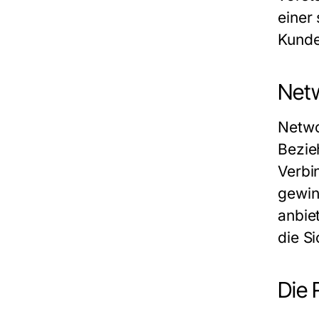
einer
Kunde
Netw
Netwo
Bezie
Verbi
gewin
anbie
die Si
Die 