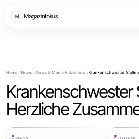
Magazinfokus
M
Home
News
News & Media Publishers
Krankenschwester 
Herzliche Zusammen
AUTHOR
PUBLISHED