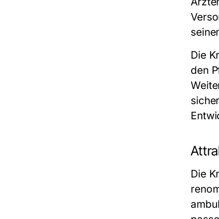
Ärzte
Verso
seine
Die
K
den P
Weite
siche
Entwi
Attra
Die
K
renom
ambul