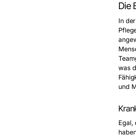
Die 
In de
Pfleg
angew
Mensc
Teamg
was d
Fähig
und M
Kran
Egal,
haben