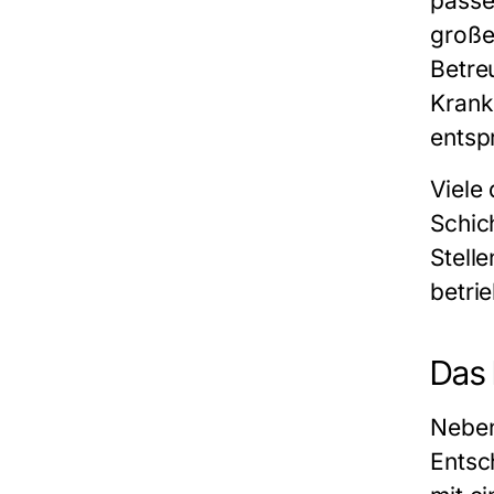
passe
große
Betreu
Krank
entsp
Viele 
Schic
Stell
betri
Das 
Neben
Entsc