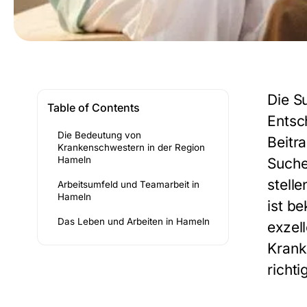
Die S
Table of Contents
Entsc
Die Bedeutung von
Beitr
Krankenschwestern in der Region
Hameln
Suche
stell
Arbeitsumfeld und Teamarbeit in
Hameln
ist b
Das Leben und Arbeiten in Hameln
exzel
Krank
richti