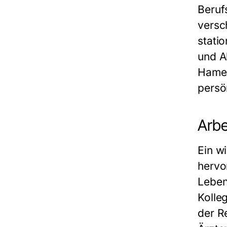
Berufs
versc
stati
und A
Hame
persö
Arbe
Ein w
hervo
Leben
Kolle
der R