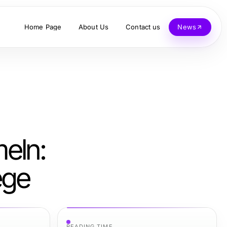
Home Page
About Us
Contact us
News
eln:
ege
READING TIME