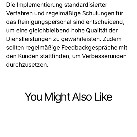
Die Implementierung standardisierter
Verfahren und regelmäßige Schulungen für
das Reinigungspersonal sind entscheidend,
um eine gleichbleibend hohe Qualität der
Dienstleistungen zu gewährleisten. Zudem
sollten regelmäßige Feedbackgespräche mit
den Kunden stattfinden, um Verbesserungen
durchzusetzen.
You Might Also Like
Business and Consumer Services
Business and Consumer Services
Die 5 Säulen einer erfolgreichen
Business and Consumer Services